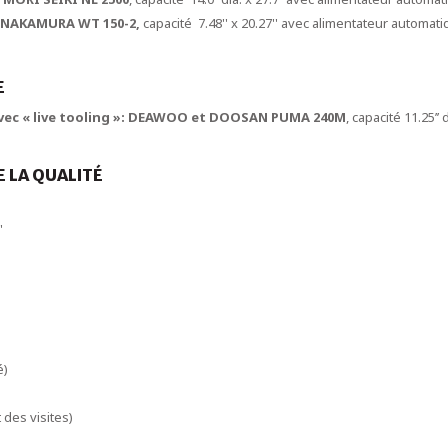
s: NAKAMURA WT 150-2,
capacité 7.48'' x 20.27'' avec alimentateur automati
E
 avec « live tooling »: DEAWOO et DOOSAN PUMA 240M
, capacité 11.25’’
 LA QUALITÉ
'
é)
des visites)