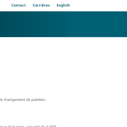
Contact
Carrières
English
me de changement de palettes.
ique de barres, capacité de 3.000’’.