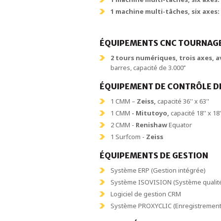
1 machine multi-tâches, six axe
ÉQUIPEMENTS CNC TOURNAG
2 tours numériques, trois axes,
barres, capacité de 3.000’’
ÉQUIPEMENT DE CONTRÔLE DE
1 CMM –
Zeiss,
capacité 36'' x 63''
1 CMM
- Mitutoyo,
capacité 18'' x 18'
2 CMM -
Renishaw
Equator
1 Surfcom -
Zeiss
ÉQUIPEMENTS DE GESTION
Système ERP (Gestion intégrée)
Système ISOVISION (Système qualit
Logiciel de gestion CRM
Système PROXYCLIC (Enregistrement 