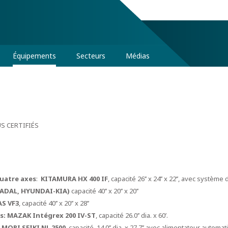
Équipements
Secteurs
Médias
S CERTIFIÉS
quatre axes
:
KITAMURA HX 400 IF
, capacité 26’’ x 24’’ x 22’’, avec systè
FADAL, HYUNDAI-KIA)
capacité 40’’ x 20’’ x 20’’
S VF3
, capacité 40’’ x 20’’ x 28’’
s: MAZAK Intégrex 200 IV-ST
, capacité 26.0’’ dia. x 60’.
: MORI SEIKI NL 2500
, capacité 14.0’’ dia. x 27.7’’ avec alimentateur automat